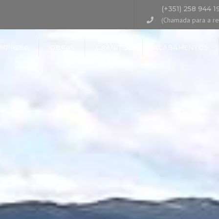
(+351) 258 944 1
(Chamada para a red
MPRESA
OBRAS
GRANITOS
ACABAMENTOS
OUSE
IMA