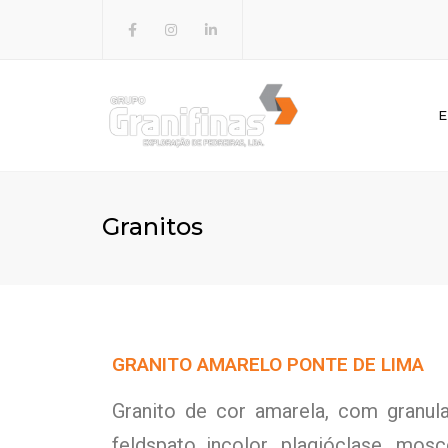
E
GRANIH
GRAVAL
Granitos
GRANITO AMARELO PONTE DE LIMA
Granito de cor amarela, com granula
feldspato incolor, plagióclase, mos