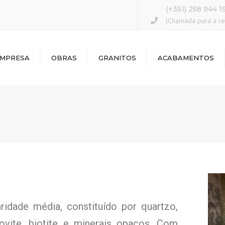
(+351) 258 944 1
(Chamada para a red
MPRESA
OBRAS
GRANITOS
ACABAMENTOS
OUSE
IMA
ridade média, constituído por quartzo,
covite, biotite e minerais opacos. Com