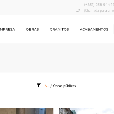
(+351) 258 944 1
(Chamada para a red
MPRESA
OBRAS
GRANITOS
ACABAMENTOS
OUSE
IMA
All
/
Obras públicas