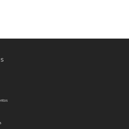
O HISTÓRICO PONTE DE
BOMBEIROS VOLUNTA
LIMA
S
ntos
s
s