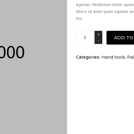
egestas. Vestibulum tortor quam, 
libero sit amet quam egestas sem
leo.
Colour
ADD TO
roller
quantity
Categories:
Hand tools
,
Pa