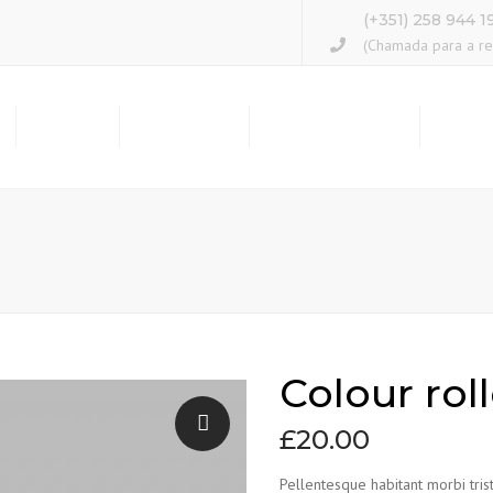
(+351) 258 944 1
(Chamada para a red
OBRAS
GRANITOS
ACABAMENTOS
PROD
Colour roll
£
20.00
Pellentesque habitant morbi tris