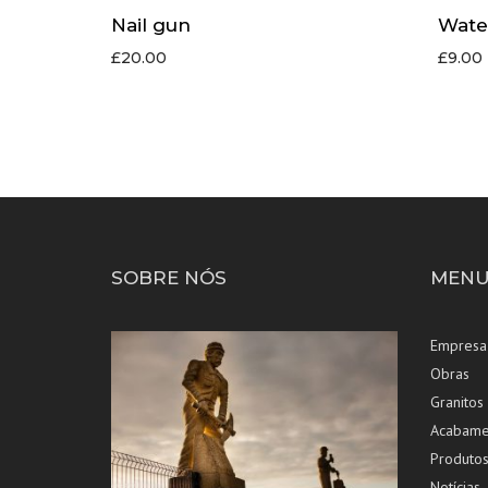
Nail gun
Water
£
20.00
£
9.00
SOBRE NÓS
MENU
Empresa
Obras
Granitos
Acabame
Produto
Notícias