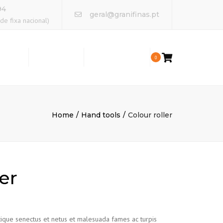
×
94
geral@granifinas.pt
e fixa nacional)
UTOS
NOTÍCIAS
CONTACTOS
0
Home
Hand tools
Colour roller
er
tique senectus et netus et malesuada fames ac turpis