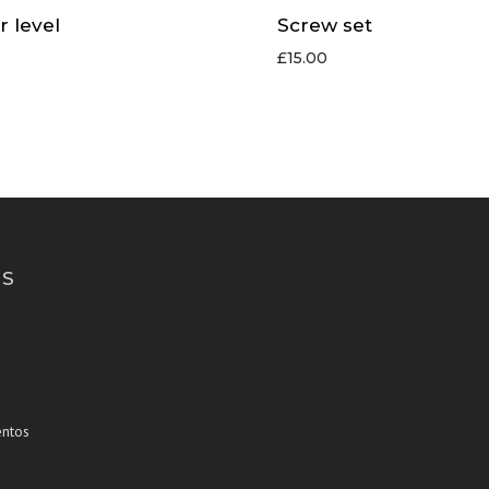
 level
Screw set
£
15.00
S
ntos
s