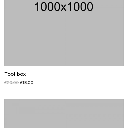
Tool box
£
20.00
£
18.00