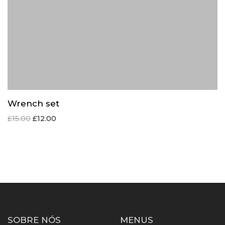
Wrench set
£
15.00
£
12.00
SOBRE NÓS
MENUS