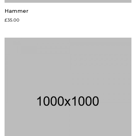
Hammer
£
35.00