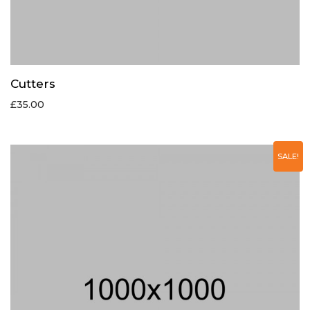
Cutters
£
35.00
SALE!